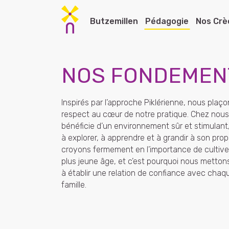
Skip to main content
Butzemillen
Pédagogie
Nos Crè
NOS FONDEMEN
Notre équipe de gestion
Nos engagements pédagogiques
Nos Crèches
Nos Foyers de Jour
Crèche
Inspirés par l’approche Piklérienne, nous plaço
Notre histoire
Notre projet pédagogique
Crèche Ettelbruck ll
Foyer de jour Ettelbruck
Crèch
respect au cœur de notre pratique. Chez nous
bénéficie d’un environnement sûr et stimulant,
L'alimentation
Nos offres pédagogiques
Crèche Marnach
Foyer de jour Heiderscheid
Crèch
à explorer, à apprendre et à grandir à son pro
croyons fermement en l’importance de cultiver
Nos aires de jeux
Nos groupes
Crèche Wemperhardt
Foyer de jour Wiltz
Crèch
plus jeune âge, et c’est pourquoi nous metton
à établir une relation de confiance avec chaq
Crèche Wiltz
Crèche
famille.
Crèche Beaufort
Crèch