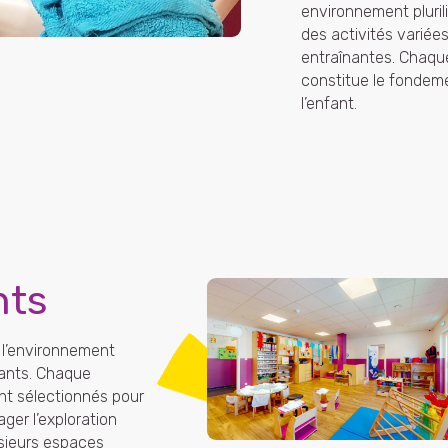
environnement pluril
des activités variée
entraînantes. Chaque
constitue le fondem
l’enfant.
nts
 l’environnement
fants. Chaque
t sélectionnés pour
ger l’exploration
sieurs espaces