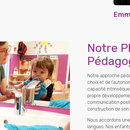
Emmi
Notre P
Pédago
Notre approche péda
choix et de l’autono
capacité intrinsèque
propre développemen
communication positi
construction de son 
Nous accordons une i
langues. Nos enfant