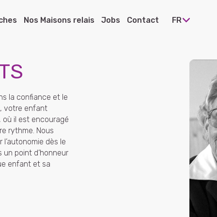
ches
Nos Maisons relais
Jobs
Contact
FR
TS
 Ettelbruck
ns la confiance et le
e Heiderscheid
, votre enfant
 où il est encouragé
e Pommerloch
pre rythme. Nous
 l’autonomie dès le
e Warken
s un point d’honneur
ue enfant et sa
 Diekirch
e Bissen