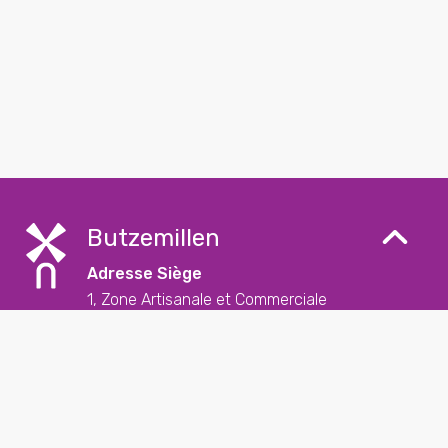
Butzemillen
Adresse Siège
1, Zone Artisanale et Commerciale
L-9085 Ettelbruck
Contact
+352 26 57 23 – 1
reception@butzemillen.lu