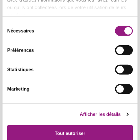
ou qu'ils ont collectées lors de votre utilisation de leurs
services.
Sélection
Nécessaires
du
consentement
Préférences
Statistiques
Marketing
La qualité nous tient à cœur
Afficher les détails
Nos repas sont soigneusement préparés à partir de
produits frais, notamment des fruits et légumes de
Tout autoriser
saison, privilégiant principalement l’agriculture biologique