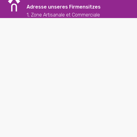
Adresse unseres Firmensitzes
1, Zone Artisanale et Commerciale
L-9085 Ettelbruck
Kontakt
+352 26 57 23 – 1
reception@butzemillen.lu
Soziale Medien
Folgen Sie uns auf unseren sozialen Medien und
entdecken Sie die letzten News
Datenschutzerklärung
Cookie-Richtlinie