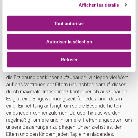
Afficher les détails
Tout autoriser
Unsere Partnerschaft mit den
Autoriser la sélection
Familien
Refuser
Es liegt uns besonders am Herzen in Zusammenarbeit mit
den Eltern eine Partnerschaft des Vertrauens im Blick auf
die Erziehung der Kinder aufzubauen. Wir legen viel Wert
auf das Vertrauen der Eltern und achten darauf, dieses
durch maximale Transparenz kontinuierlich auszubauen.
Es gibt eine Eingewöhnungszeit für jedes Kind, das in
einer Einrichtung anfängt, um so die Besonderheiten
eines jeden kennenzulernen. Darüber hinaus werden
regelmäßig formelle und informelle Treffen angeboten, um
unsere Beziehungen zu pflegen. Unser Ziel ist es, den
Eltern und den Kindern jeden Tag ein einladendes,