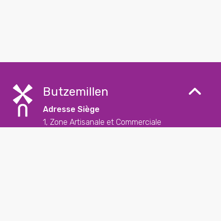
Butzemillen
Adresse Siège
1, Zone Artisanale et Commerciale
L-9085 Ettelbruck
Contact
+352 26 57 23 – 1
reception@butzemillen.lu