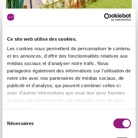
Ce site web utilise des cookies.
Our partnership with the
Les cookies nous permettent de personnaliser le contenu
library
et les annonces, d'offrir des fonctionnalités relatives aux
médias sociaux et d'analyser notre trafic. Nous
To support children in their language development, we
partageons également des informations sur l'utilisation de
visit the Wiltz library once a month. In this way, readings
notre site avec nos partenaires de médias sociaux, de
are offered in different languages. We also borrow books
publicité et d'analyse, qui peuvent combiner celles-ci
to enrich our library.
avec d'autres informations que vous leur avez fournies
ou qu'ils ont collectées lors de votre utilisation de leurs
services.
Sélection
Nécessaires
du
consentement