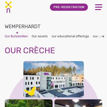
Skip to main content
PRE-REGISTRATION
WEMPERHARDT
Our Butzemillen
Our assets
our educational offerings
our grou
OUR CRÈCHE