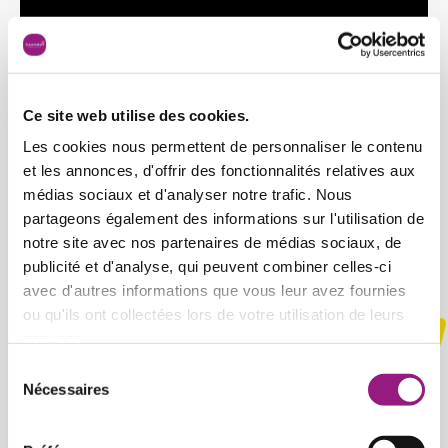
Ce site web utilise des cookies.
Les cookies nous permettent de personnaliser le contenu
et les annonces, d'offrir des fonctionnalités relatives aux
médias sociaux et d'analyser notre trafic. Nous
partageons également des informations sur l'utilisation de
notre site avec nos partenaires de médias sociaux, de
Our Daycare in Pictures
publicité et d'analyse, qui peuvent combiner celles-ci
avec d'autres informations que vous leur avez fournies
ou qu'ils ont collectées lors de votre utilisation de leurs
services.
Sélection
Nécessaires
du
consentement