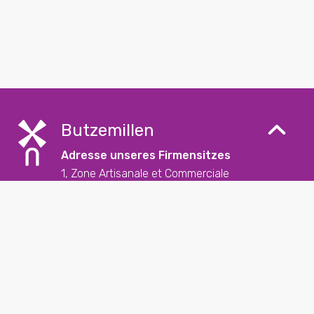
Butzemillen
Adresse unseres Firmensitzes
1, Zone Artisanale et Commerciale
L-9085 Ettelbruck
Kontakt
+352 26 57 23 – 1
reception@butzemillen.lu