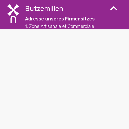
Butzemillen
Adresse unseres Firmensitzes
1, Zone Artisanale et Commerciale
L-9085 Ettelbruck
Kontakt
+352 26 57 23 – 1
reception@butzemillen.lu
Soziale Medien
Folgen Sie uns auf unseren sozialen Medien und
entdecken Sie die letzten News