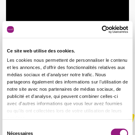
Ce site web utilise des cookies.
Les cookies nous permettent de personnaliser le contenu
et les annonces, d'offrir des fonctionnalités relatives aux
médias sociaux et d'analyser notre trafic. Nous
partageons également des informations sur l'utilisation de
notre site avec nos partenaires de médias sociaux, de
Unsere Crèche in Bildern
publicité et d'analyse, qui peuvent combiner celles-ci
avec d'autres informations que vous leur avez fournies
ou qu'ils ont collectées lors de votre utilisation de leurs
services.
Sélection
Nécessaires
du