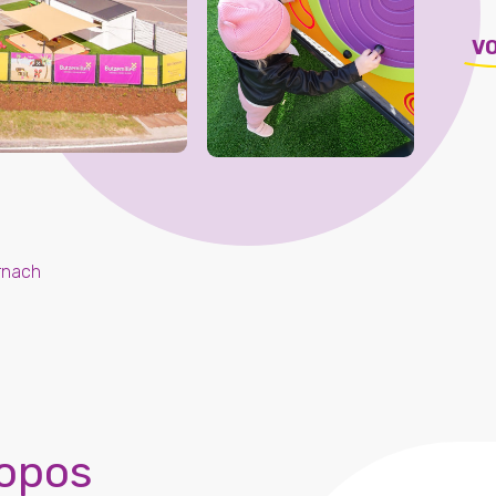
V
rnach
opos