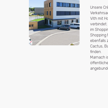
Unsere Crè
Verkehrsac
Vith mit H
verbindet.
im Shoppi
Shopping M
ebenfalls 
Cactus, Ba
finden.
Marnach is
öffentlich
angebund