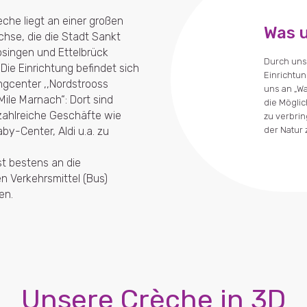
che liegt an einer großen
Was 
hse, die die Stadt Sankt
osingen und Ettelbrück
Durch uns
 Die Einrichtung befindet sich
Einrichtun
ngcenter ,,Nordstrooss
uns an „Wa
ile Marnach“: Dort sind
die Möglich
zahlreiche Geschäfte wie
zu verbri
der Natur
by-Center, Aldi u.a. zu
t bestens an die
en Verkehrsmittel (Bus)
en.
Unsere Crèche in 3D