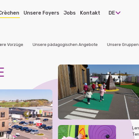
Crèchen
Unsere Foyers
Jobs
Kontakt
DE
ere Vorzüge
Unsere pädagogischen Angebote
Unsere Gruppen
 Ettelbrück
E
e Heiderscheid
e Pommerloch
e Warken
 Diekirch
e Bissen
Ler
Ter