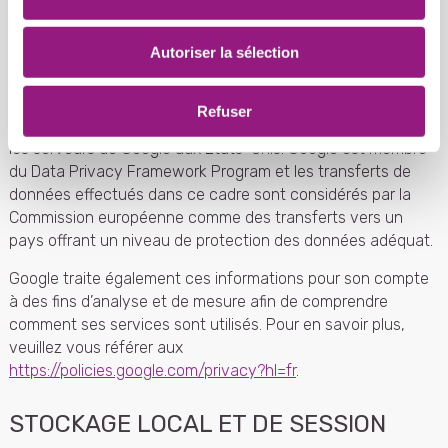
publicitaires afin de personnaliser les annonces que vous
voyez. Vos données sont conservées pendant 13 mois à
Autoriser la sélection
partir de leur collecte.
Les informations collectées via les services Google sont
Refuser
transférées à Google et sont alors traitées et stockées sur
les serveurs de Google aux Etats-Unis. Google est membre
du Data Privacy Framework Program et les transferts de
données effectués dans ce cadre sont considérés par la
Commission européenne comme des transferts vers un
pays offrant un niveau de protection des données adéquat.
Google traite également ces informations pour son compte
à des fins d’analyse et de mesure afin de comprendre
comment ses services sont utilisés. Pour en savoir plus,
veuillez vous référer aux
https://policies.google.com/privacy?hl=fr
.
STOCKAGE LOCAL ET DE SESSION