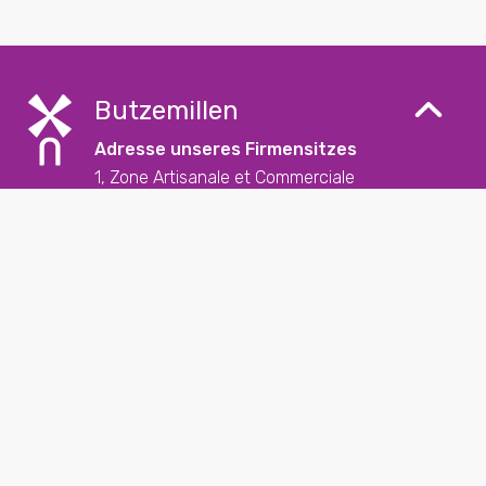
Butzemillen
Adresse unseres Firmensitzes
1, Zone Artisanale et Commerciale
L-9085 Ettelbruck
Kontakt
+352 26 57 23 – 1
reception@butzemillen.lu
Soziale Medien
Folgen Sie uns auf unseren sozialen Medien und
entdecken Sie die letzten News