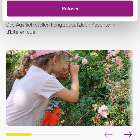
Treffen mit anderen Foyers de Jour, Besuche im Tierpark,
Refuser
…
Dës Ausflich stellen keng zousätzlech Käschte fir
d’Elteren duer.