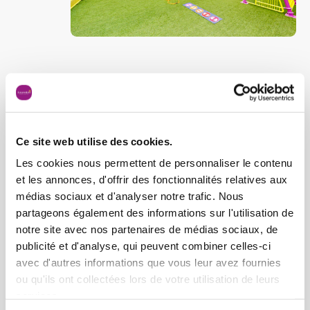
Unsere Partnerschaft mit der
Bibliothek
Ce site web utilise des cookies.
Um die Kinder in ihrer sprachlichen Entwicklung zu
Les cookies nous permettent de personnaliser le contenu
unterstützen, besuchen wir einmal im Monat die
et les annonces, d'offrir des fonctionnalités relatives aux
Bibliothek in Wiltz. Hier werden Ihnen unter anderem,
médias sociaux et d'analyser notre trafic. Nous
Lesungen in verschiedenen Sprachen angeboten. Wir
partageons également des informations sur l'utilisation de
leihen uns auch Bücher aus, um diese dann in unserer
notre site avec nos partenaires de médias sociaux, de
Butzemillen zu entdecken.
publicité et d'analyse, qui peuvent combiner celles-ci
avec d'autres informations que vous leur avez fournies
ou qu'ils ont collectées lors de votre utilisation de leurs
services.