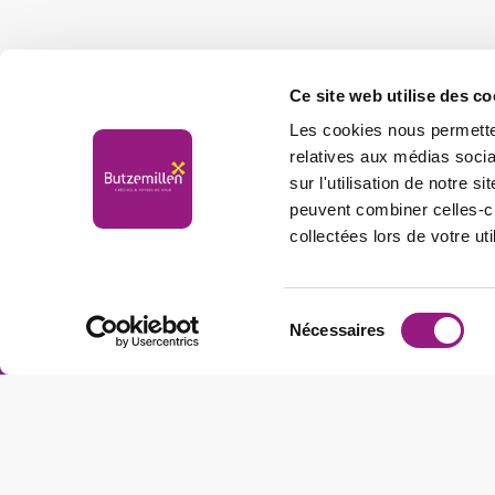
Ce site web utilise des co
Les cookies nous permetten
relatives aux médias socia
sur l'utilisation de notre 
peuvent combiner celles-ci
collectées lors de votre uti
Butzemillen
Sélection
Nécessaires
du
consentement
Adresse unseres Firmensitzes
1, Zone Artisanale et Commerciale
L-9085 Ettelbruck