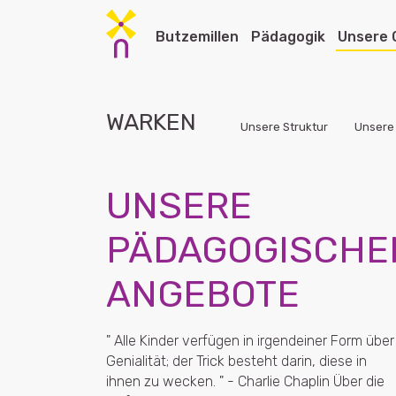
Skip to main content
Butzemillen
Pädagogik
Unsere 
WARKEN
Unsere Struktur
Unsere
Unser Führungskader
Unsere pädagogischen Verpflichtungen
Unsere Crèchen
Unsere Foyers de jour
Crèche
UNSERE
Unsere Geschichte
Unser pädagogisches Projekt
Crèche Ettelbrück II
Ettelbrück
Crèch
Unsere Ernährung
Unsere pädagogischen Angebote
Crèche Marnach
Heiderscheid
Crèch
PÄDAGOGISCHE
Unsere Spielplätze
Unsere Gruppen
Crèche Wemperhardt
Wiltz
Crèch
ANGEBOTE
Crèche Wiltz
Crèche
" Alle Kinder verfügen in irgendeiner Form über
Crèche Beaufort
Crèch
Genialität; der Trick besteht darin, diese in
ihnen zu wecken. " - Charlie Chaplin Über die