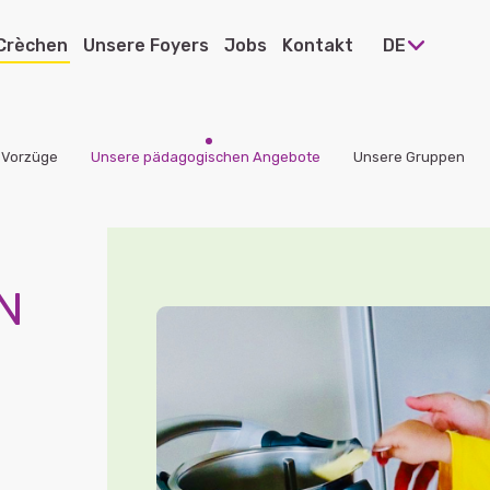
Crèchen
Unsere Foyers
Jobs
Kontakt
DE
 Vorzüge
Unsere pädagogischen Angebote
Unsere Gruppen
 Ettelbrück
e Heiderscheid
e Pommerloch
N
e Warken
 Diekirch
e Bissen