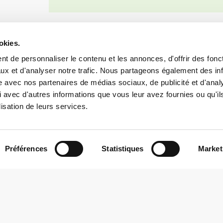
okies.
t de personnaliser le contenu et les annonces, d'offrir des fonct
ux et d'analyser notre trafic. Nous partageons également des in
site avec nos partenaires de médias sociaux, de publicité et d'anal
 avec d'autres informations que vous leur avez fournies ou qu'il
lisation de leurs services.
Kontakt
Préférences
Statistiques
Market
+352 26 57 23 – 1
reception@butzemillen.lu