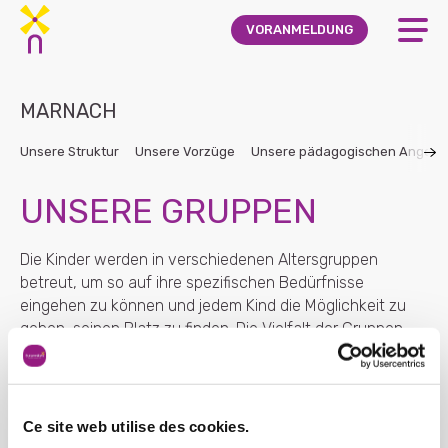
Skip to main content
VORANMELDUNG
MARNACH
Unsere Struktur
Unsere Vorzüge
Unsere pädagogischen Angebo
UNSERE GRUPPEN
Die Kinder werden in verschiedenen Altersgruppen
betreut, um so auf ihre spezifischen Bedürfnisse
eingehen zu können und jedem Kind die Möglichkeit zu
geben, seinen Platz zu finden. Die Vielfalt der Gruppen
fördert die Entwicklung eines jeden Kindes.
Ce site web utilise des cookies.