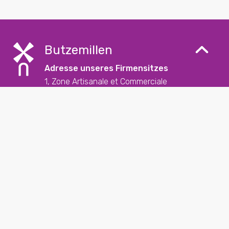
Butzemillen
Adresse unseres Firmensitzes
1, Zone Artisanale et Commerciale
L-9085 Ettelbruck
Kontakt
+352 26 57 23 – 1
reception@butzemillen.lu
Soziale Medien
Folgen Sie uns auf unseren sozialen Medien und
entdecken Sie die letzten News