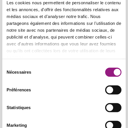
Mëllechgourmet’ën
Les cookies nous permettent de personnaliser le contenu
Von 2 Monaten bis 2 Jahre
et les annonces, d'offrir des fonctionnalités relatives aux
médias sociaux et d'analyser notre trafic. Nous
partageons également des informations sur l'utilisation de
Pampersrocker
notre site avec nos partenaires de médias sociaux, de
Von 2 Monaten bis 2 Jahre
publicité et d'analyse, qui peuvent combiner celles-ci
avec d'autres informations que vous leur avez fournies
Tutti-Fruttis
ou qu'ils ont collectées lors de votre utilisation de leurs
Von 2 bis 4 Jahren
services.
Sélection
Nécessaires
Dschungelkids
du
Von 2 bis 4 Jahren
consentement
Préférences
Piraten
Von 0 bis 4 Jahre
Statistiques
Marketing