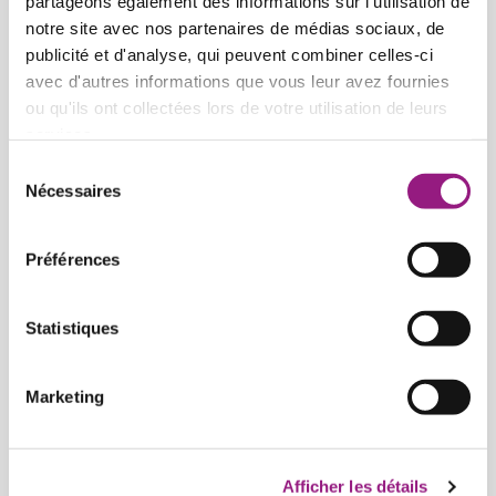
partageons également des informations sur l'utilisation de
notre site avec nos partenaires de médias sociaux, de
Nos collaborations
publicité et d'analyse, qui peuvent combiner celles-ci
avec d'autres informations que vous leur avez fournies
ou qu'ils ont collectées lors de votre utilisation de leurs
services.
Nos découvertes créatives
Sélection
Nécessaires
du
consentement
Nos découvertes scientifiques
Préférences
Nos éveils moteurs et corporels
Statistiques
Marketing
Nos éveils plurilingues
Afficher les détails