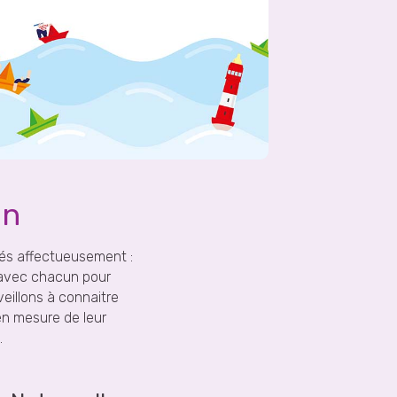
en
rés affectueusement :
 avec chacun pour
eillons à connaitre
en mesure de leur
.