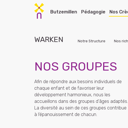
Skip to main content
Butzemillen
Pédagogie
Nos Crè
WARKEN
Notre Structure
Nos ric
Notre équipe de gestion
Nos engagements pédagogiques
Nos Crèches
Nos Foyers de Jour
Crèche
NOS GROUPES
Notre histoire
Notre projet pédagogique
Crèche Ettelbruck ll
Foyer de jour Ettelbruck
Crèch
L'alimentation
Nos offres pédagogiques
Crèche Marnach
Foyer de jour Heiderscheid
Crèch
Afin de répondre aux besoins individuels de
Nos aires de jeux
Nos groupes
Crèche Wemperhardt
Foyer de jour Wiltz
Crèch
chaque enfant et de favoriser leur
développement harmonieux, nous les
Crèche Wiltz
Crèche
accueillons dans des groupes d'âges adaptés.
La diversité au sein de ces groupes contribue
Crèche Beaufort
Crèch
à l'épanouissement de chacun.