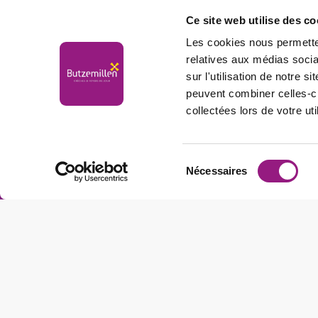
Ce site web utilise des co
Les cookies nous permetten
relatives aux médias socia
sur l'utilisation de notre 
peuvent combiner celles-ci
collectées lors de votre uti
Butzemillen
Sélection
Nécessaires
du
consentement
Adresse Siège
1, Zone Artisanale et Commerciale
L-9085 Ettelbruck