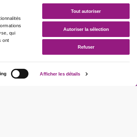
Tout autoriser
ionnalités
formations
Autoriser la sélection
yse, qui
s ont
Refuser
Médias sociaux
ing
Afficher les détails
suivez-nous sur les médias sociaux pour
découvrir nos dernières nouvelles
Politique de confidentialité
Politique cookies