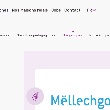
ches
Nos Maisons relais
Jobs
Contact
FR
hesses
Nos offres pédagogiques
Nos groupes
Notre équipe
 Ettelbruck
e Heiderscheid
e Pommerloch
e Warken
 Diekirch
e Bissen