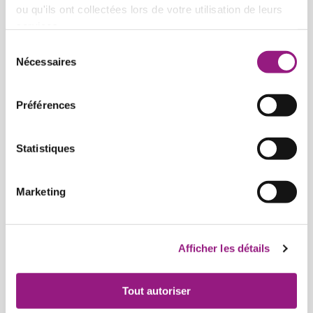
ou qu'ils ont collectées lors de votre utilisation de leurs
services.
Nos collaborations
Sélection
Nécessaires
du
consentement
Nos découvertes créatives
Préférences
Nos découvertes scientifiques
Statistiques
Marketing
Nos éveils moteurs et corporels
Afficher les détails
Nos éveils plurilingues
Tout autoriser