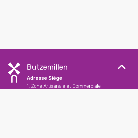
Butzemillen
Adresse Siège
1, Zone Artisanale et Commerciale
L-9085 Ettelbruck
Contact
+352 26 57 23 – 1
reception@butzemillen.lu