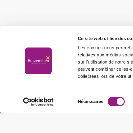
Ce site web utilise des co
Les cookies nous permetten
relatives aux médias socia
sur l'utilisation de notre 
peuvent combiner celles-ci
collectées lors de votre uti
Butzemillen
Sélection
Nécessaires
du
consentement
Adresse Siège
1, Zone Artisanale et Commerciale
L-9085 Ettelbruck