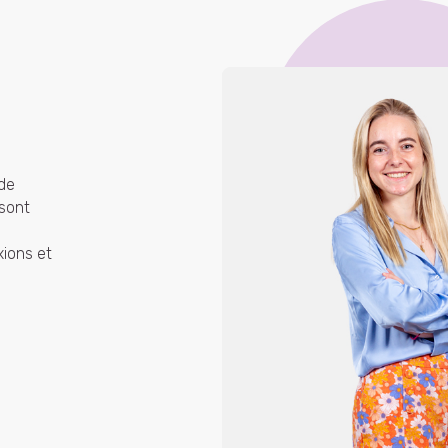
 de
 sont
ions et