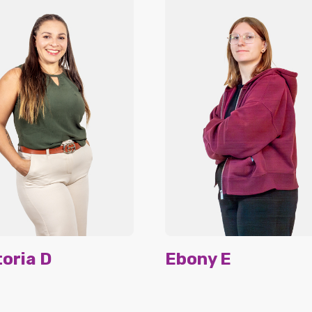
toria D
Ebony E