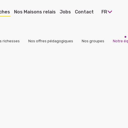
ches
Nos Maisons relais
Jobs
Contact
FR
s richesses
Nos offres pédagogiques
Nos groupes
Notre é
 Ettelbruck
e Heiderscheid
e Pommerloch
e Warken
 Diekirch
e Bissen