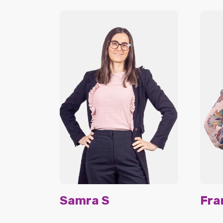
Samra S
Fra