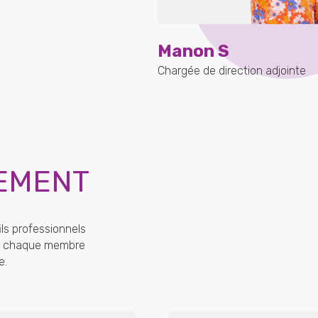
Manon S
Chargée de direction adjointe
EMENT
ls professionnels
 de chaque membre
e.