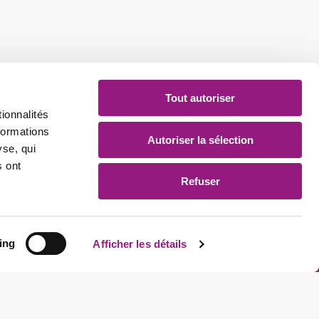
Tout autoriser
ionnalités
formations
Autoriser la sélection
yse, qui
s ont
Refuser
Médias sociaux
ing
Afficher les détails
suivez-nous sur les médias sociaux pour
découvrir nos dernières nouvelles