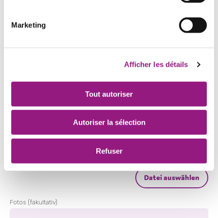
Marketing
Hochladen von Bewerbungsunterlagen
Afficher les détails
Lebenslauf (Curriculum Vitae)
*
Tout autoriser
Autoriser la sélection
Lettre de motivation (facultative)
Refuser
Fotos (fakultativ)