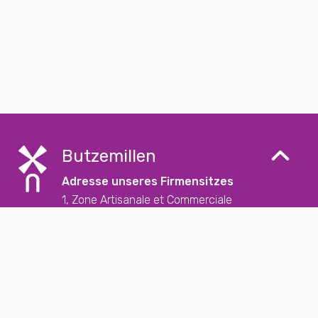
Butzemillen
Adresse unseres Firmensitzes
1, Zone Artisanale et Commerciale
L-9085 Ettelbruck
Kontakt
+352 26 57 23 – 1
reception@butzemillen.lu