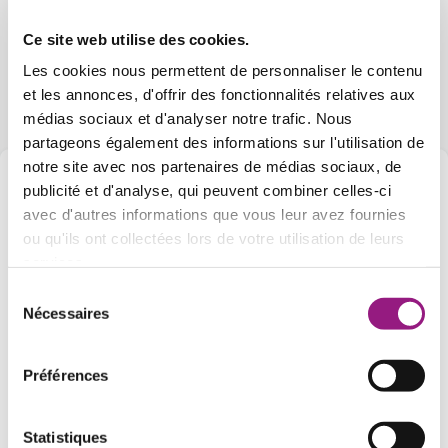
Unterstützung der Kinder in ihrer individuellen
Entwicklung
Ce site web utilise des cookies.
Förderung eines regelmäßigen und professionellen
Les cookies nous permettent de personnaliser le contenu
Austauschs mit den Eltern
et les annonces, d'offrir des fonctionnalités relatives aux
médias sociaux et d'analyser notre trafic. Nous
partageons également des informations sur l'utilisation de
notre site avec nos partenaires de médias sociaux, de
publicité et d'analyse, qui peuvent combiner celles-ci
Jetzt bewerben
avec d'autres informations que vous leur avez fournies
ou qu'ils ont collectées lors de votre utilisation de leurs
services.
Name
*
Sélection
Nécessaires
du
consentement
Vorname
*
Préférences
Statistiques
Email
*