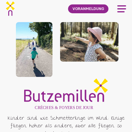
Skip to main content
VORANMELDUNG
Kinder sind wie Schmetterlinge im Wind: Einige
fliegen höher als andere, aber alle fliegen so