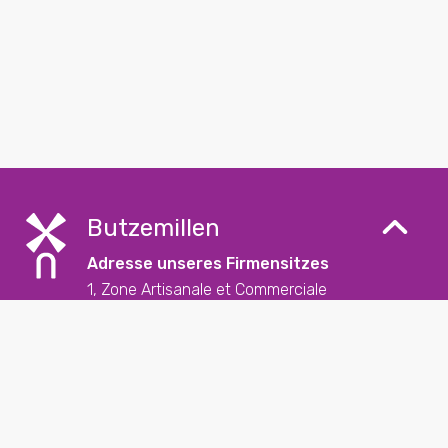
Butzemillen
Adresse unseres Firmensitzes
1, Zone Artisanale et Commerciale
L-9085 Ettelbruck
Kontakt
+352 26 57 23 – 1
reception@butzemillen.lu