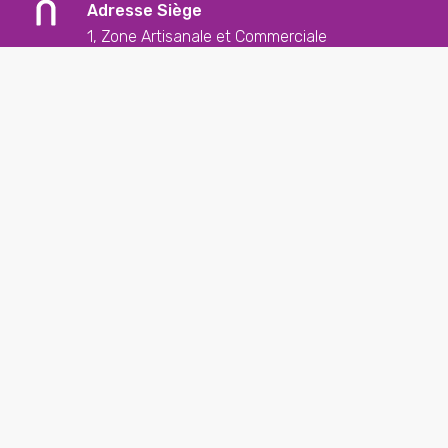
Adresse Siège
1, Zone Artisanale et Commerciale
L-9085 Ettelbruck
Contact
+352 26 57 23 – 1
reception@butzemillen.lu
Médias sociaux
suivez-nous sur les médias sociaux pour
découvrir nos dernières nouvelles
Politique de confidentialité
Politique cookies